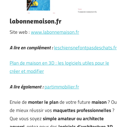
labonnemaison.fr
Site web :
www.labonnemaison.fr
A lire en complément :
leschiensnefontpasdeschats.fr
Plan de maison en 3D : les logiciels utiles pour le
créer et modifier
A lire également :
partimmobilier.fr
Envie de
monter le
plan
de votre future
maison
? Ou
de mieux réussir vos
maquettes professionnelles
?
Que vous soyez
simple amateur ou architecte
aguerri
, optez pour des
logiciels d’architecture 3D